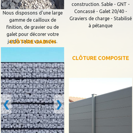
construction. Sable - GNT -
Concassé - Galet 20/40 -
Nous disposons d'une large
Graviers de charge - Stabilisé
gamme de cailloux de
à pétanque
finition, de gravier ou de
galet pour décorer votre
jardin selon vos envies.
CLÔTURE GABION
CLÔTURE COMPOSITE
❮
❯