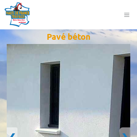
Se rendre au contenu
Pavé béton